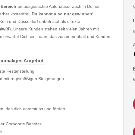
-Bereich
an ausgesuchte Autohäuser auch in Deiner
V
erber kostenfrei,
Du kannst also nur gewinnen!
öln und Düsseldorf unbefristet als direkte
m/w/d)
. Unsere Kunden stehen seit vielen Jahren mit
u
. Es erwartet Dich ein Team, das zusammenhält und Kunden
einmaliges Angebot:
tete Festanstellung
und mit regelmäßigen Steigerungen
€
m, das dich unterstützt und fördert
ber Corporate Benefits
ik