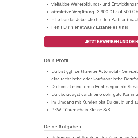
vielfältige Weiterbildungs- und Entwicklungs
attraktive Vergütung:
3.900 € bis 4.500 € b
Hilfe bei der Jobsuche für den Partner (mach
Fehlt Dir hier etwas? Erzähle es uns!
JETZT BEWERBEN UND DEIN
Dein Profil
Du bist ggf. zertifizierter Automobil - Servic
eine technische oder kaufmännische Berufs
Du besitzt mind. erste Erfahrungen als Serv
Du überzeugst durch eine sehr gute Kommun
im Umgang mit Kunden bist Du geübt und au
PKW Führerschein Klasse 3/B
Deine Aufgaben
Betreuung und Beratung der Kunden im Ser