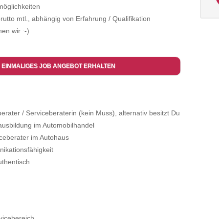
möglichkeiten
rutto mtl., abhängig von Erfahrung / Qualifikation
en wir :-)
 EINMALIGES JOB ANGEBOT ERHALTEN
eberater / Serviceberaterin (kein Muss), alternativ besitzt Du
ausbildung im Automobilhandel
iceberater im Autohaus
ikationsfähigkeit
thentisch
vicebereich