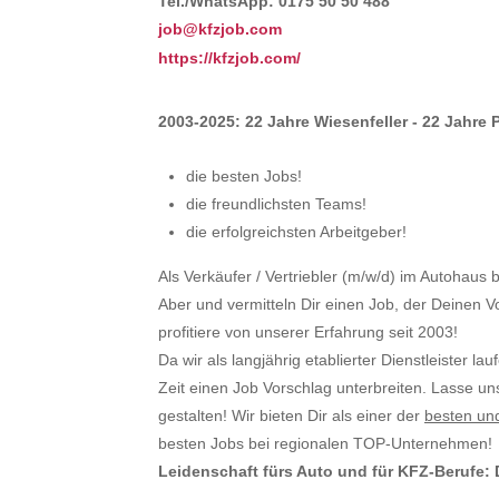
Tel./WhatsApp: 0175 50 50 488
job@kfzjob.com
https://kfzjob.com/
2003-2025: 22 Jahre Wiesenfeller - 22 Jahre
die besten Jobs!
die freundlichsten Teams!
die erfolgreichsten Arbeitgeber!
Als Verkäufer / Vertriebler (m/w/d) im Autohau
Aber und vermitteln Dir einen Job, der Deinen V
profitiere von unserer Erfahrung seit 2003!
Da wir als langjährig etablierter Dienstleister la
Zeit einen Job Vorschlag unterbreiten. Lasse u
gestalten! Wir bieten Dir als einer der
besten un
besten Jobs bei regionalen TOP-Unternehmen!
Leidenschaft fürs Auto und für KFZ-Berufe: 