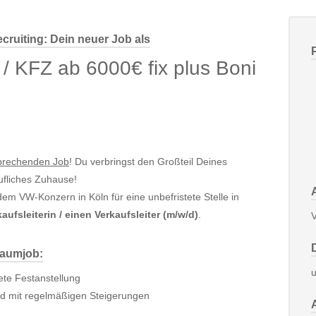
cruiting: Dein neuer Job als
 / KFZ ab 6000€ fix plus Boni
sprechenden Job
! Du verbringst den Großteil Deines
rufliches Zuhause!
em VW-Konzern in Köln für eine unbefristete Stelle in
aufsleiterin / einen Verkaufsleiter (m/w/d)
.
V
raumjob:
u
tete Festanstellung
und mit regelmäßigen Steigerungen