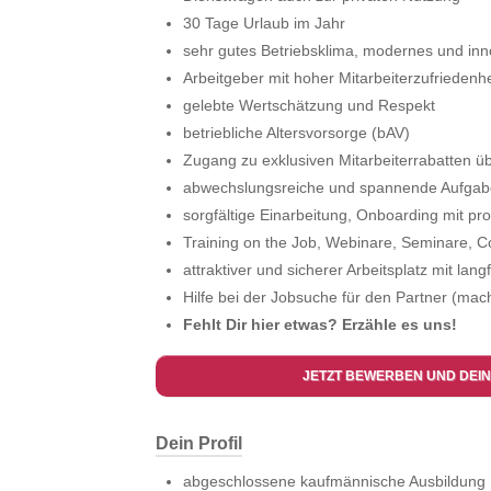
30 Tage Urlaub im Jahr
sehr gutes Betriebsklima, modernes und inn
Arbeitgeber mit hoher Mitarbeiterzufriedenhe
gelebte Wertschätzung und Respekt
betriebliche Altersvorsorge (bAV)
Zugang zu exklusiven Mitarbeiterrabatten ü
abwechslungsreiche und spannende Aufga
sorgfältige Einarbeitung, Onboarding mit pro
Training on the Job, Webinare, Seminare, 
attraktiver und sicherer Arbeitsplatz mit lang
Hilfe bei der Jobsuche für den Partner (mach
Fehlt Dir hier etwas? Erzähle es uns!
JETZT BEWERBEN UND DEIN
Dein Profil
abgeschlossene kaufmännische Ausbildung