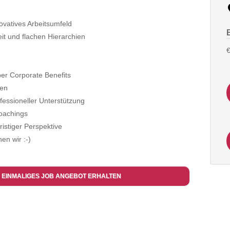
ovatives Arbeitsumfeld
it und flachen Hierarchien
€
ber Corporate Benefits
ben
fessioneller Unterstützung
Coachings
fristiger Perspektive
en wir :-)
 EINMALIGES JOB ANGEBOT ERHALTEN