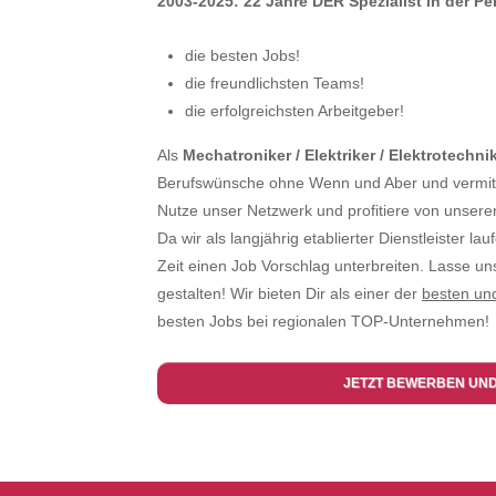
2003-2025: 22 Jahre DER Spezialist in der P
die besten Jobs!
die freundlichsten Teams!
die erfolgreichsten Arbeitgeber!
Als
Mechatroniker / Elektriker / Elektrotechni
Berufswünsche ohne Wenn und Aber und vermittel
Nutze unser Netzwerk und profitiere von unserer
Da wir als langjährig etablierter Dienstleister la
Zeit einen Job Vorschlag unterbreiten. Lasse u
gestalten! Wir bieten Dir als einer der
besten un
besten Jobs bei regionalen TOP-Unternehmen!
JETZT BEWERBEN UN