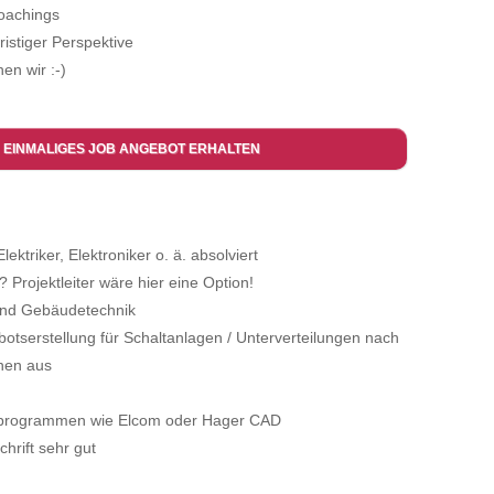
Coachings
fristiger Perspektive
en wir :-)
 EINMALIGES JOB ANGEBOT ERHALTEN
ektriker, Elektroniker o. ä. absolviert
? Projektleiter wäre hier eine Option!
 und Gebäudetechnik
botserstellung für Schaltanlagen / Unterverteilungen nach
nen aus
enprogrammen wie Elcom oder Hager CAD
hrift sehr gut