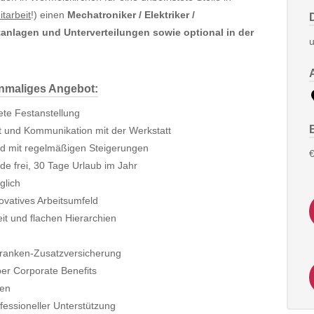
itarbeit
!) einen
Mechatroniker / Elektriker /
ltanlagen und Unterverteilungen sowie optional in der
u
inmaliges Angebot:
tete Festanstellung
t und Kommunikation mit der Werkstatt
und mit regelmäßigen Steigerungen
€
e frei, 30 Tage Urlaub im Jahr
glich
ovatives Arbeitsumfeld
it und flachen Hierarchien
 Kranken-Zusatzversicherung
ber Corporate Benefits
ben
fessioneller Unterstützung