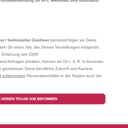
ersonalvermittlung für KFZ Werkstatt und Autohaus!
ker / technischer Zeichner
berücksichtigen wir Deine
n Dir einen Job, der Deinen Vorstellungen entspricht.
 Erfahrung seit 2003!
ufend Anfragen erhalten, können wir Dir i. d. R. in kürzester
ns gemeinsam Deine berufliche Zukunft und Karriere
d erfahrensten
Personalvermittler in der Region auch die
D DEINEN TRAUM JOB BEKOMMEN