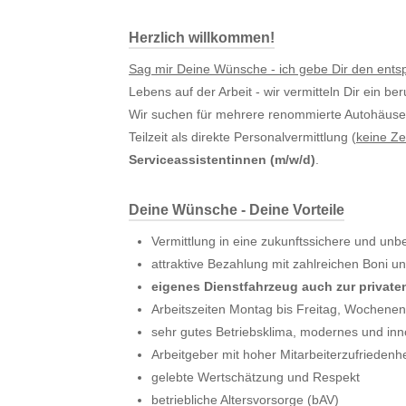
Herzlich willkommen!
Sag mir Deine Wünsche - ich gebe Dir den ent
Lebens auf der Arbeit - wir vermitteln Dir ein be
Wir suchen für mehrere renommierte Autohäuser i
Teilzeit als direkte Personalvermittlung (
keine Ze
Serviceassistentinnen (m/w/d)
.
Deine Wünsche - Deine Vorteile
Vermittlung in eine zukunftssichere und unbe
attraktive Bezahlung mit zahlreichen Boni 
eigenes Dienstfahrzeug auch zur private
Arbeitszeiten Montag bis Freitag, Wochenend
sehr gutes Betriebsklima, modernes und inn
Arbeitgeber mit hoher Mitarbeiterzufriedenhe
gelebte Wertschätzung und Respekt
betriebliche Altersvorsorge (bAV)