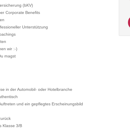
versicherung (bKV)
ber Corporate Benefits
ben
fessioneller Unterstützung
Coachings
iten
en wir :-)
 Du magst
se in der Automobil- oder Hotelbranche
thentisch
Auftreten und ein gepflegtes Erscheinungsbild
zurück
s Klasse 3/B