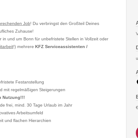
sprechenden Job
! Du verbringst den Großteil Deines
rufliches Zuhause!
V
n und um Bonn für unbefristete Stellen in Vollzeit oder
itarbeit
!) mehrere
KFZ Serviceassistenten /
u
fristete Festanstellung
und mit regelmäßigen Steigerungen
n Nutzung!!!
e frei, mind. 30 Tage Urlaub im Jahr
€
ovatives Arbeitsumfeld
it und flachen Hierarchien