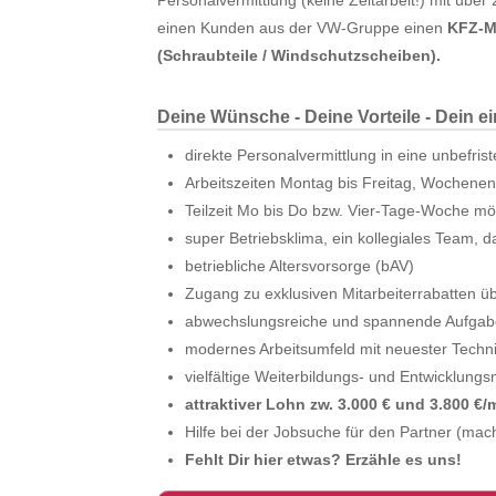
Personalvermittlung (keine Zeitarbeit!) mit über
einen Kunden aus der VW-Gruppe einen
KFZ-Me
(Schraubteile / Windschutzscheiben).
Deine Wünsche - Deine Vorteile - Dein e
direkte Personalvermittlung in eine unbefrist
Arbeitszeiten Montag bis Freitag, Wochenend
Teilzeit Mo bis Do bzw. Vier-Tage-Woche mö
super Betriebsklima, ein kollegiales Team, da
betriebliche Altersvorsorge (bAV)
Zugang zu exklusiven Mitarbeiterrabatten ü
abwechslungsreiche und spannende Aufga
modernes Arbeitsumfeld mit neuester Techn
vielfältige Weiterbildungs- und Entwicklungs
attraktiver Lohn zw. 3.000 € und 3.800 €/m
Hilfe bei der Jobsuche für den Partner (mach
Fehlt Dir hier etwas? Erzähle es uns!