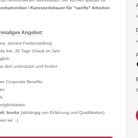
 200 renommierten Werkstätten. Wir suchen speziell für
chatroniker / Karosseriebauer für "sanfte" Arbeiten
V
inmaliges Angebot:
u
ete, sichere Festanstellung
e frei, 30 Tage Urlaub im Jahr
glich
s dich unterstützt und fördert
ber Corporate Benefits
ben
€
ik
möglichkeiten
tl. brutto
(abhängig von Erfahrung und Qualifikation)
en wir :-)