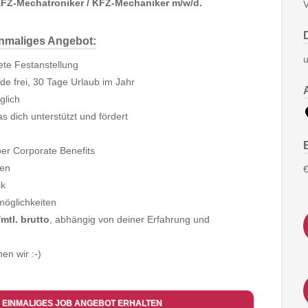
FZ-Mechatroniker / KFZ-Mechaniker m/w/d.
V
inmaliges Angebot:
u
tete Festanstellung
e frei, 30 Tage Urlaub im Jahr
glich
s dich unterstützt und fördert
ber Corporate Benefits
ben
€
ik
möglichkeiten
mtl. brutto
, abhängig von deiner Erfahrung und
en wir :-)
 EINMALIGES JOB ANGEBOT ERHALTEN