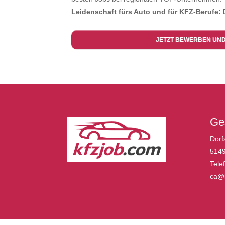
Leidenschaft fürs Auto und für KFZ-Berufe: 
JETZT BEWERBEN UN
Ges
Dorf
5149
Tele
ca@k