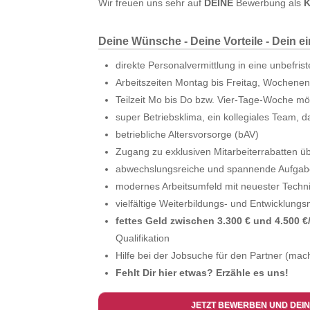
Wir freuen uns sehr auf
DEINE
Bewerbung als
K
Deine Wünsche - Deine Vorteile - Dein e
direkte Personalvermittlung in eine unbefris
Arbeitszeiten Montag bis Freitag, Wochenend
Teilzeit Mo bis Do bzw. Vier-Tage-Woche mö
super Betriebsklima, ein kollegiales Team, da
betriebliche Altersvorsorge (bAV)
Zugang zu exklusiven Mitarbeiterrabatten ü
abwechslungsreiche und spannende Aufga
modernes Arbeitsumfeld mit neuester Techn
vielfältige Weiterbildungs- und Entwicklungs
fettes Geld zwischen 3.300 € und 4.500 €/
Qualifikation
Hilfe bei der Jobsuche für den Partner (mach
Fehlt Dir hier etwas? Erzähle es uns!
JETZT BEWERBEN UND DEIN