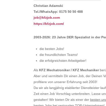
Christian Adamski
Tel./WhatsApp: 0175 50 50 488
job@kfzjob.com
https://kfzjob.com/
2003-2026: 23 Jahre DER Spezialist in der P
die besten Jobs!
die freundlichsten Teams!
die erfolgreichsten Arbeitgeber!
Als
KFZ Mechatroniker / KFZ Mechaniker
berü
Aber und vermitteln Dir einen Job, der Deinen V
profitiere von unserer Erfahrung seit 2003!
Da wir als langjährig etablierter Dienstleister la
Zeit einen Job Vorschlag unterbreiten. Lasse u
gestalten! Wir bieten Dir als einer der
besten un
besten Jobs bei regionalen TOP-Unternehmen!