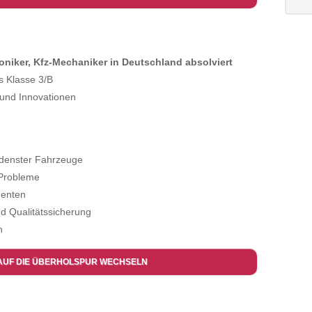
oniker, Kfz-Mechaniker in Deutschland absolviert
s Klasse 3/B
und Innovationen
edenster Fahrzeuge
 Probleme
nenten
d Qualitätssicherung
n
AUF DIE ÜBERHOLSPUR WECHSELN