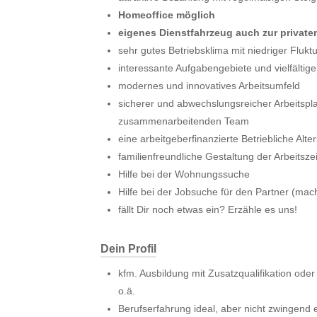
Homeoffice möglich
eigenes Dienstfahrzeug auch zur privat
sehr gutes Betriebsklima mit niedriger Flukt
interessante Aufgabengebiete und vielfältig
modernes und innovatives Arbeitsumfeld
sicherer und abwechslungsreicher Arbeitsplat
zusammenarbeitenden Team
eine arbeitgeberfinanzierte Betriebliche Alt
familienfreundliche Gestaltung der Arbeitsze
Hilfe bei der Wohnungssuche
Hilfe bei der Jobsuche für den Partner (mach
fällt Dir noch etwas ein? Erzähle es uns!
Dein Profil
kfm. Ausbildung mit Zusatzqualifikation oder
o.ä.
Berufserfahrung ideal, aber nicht zwingend e