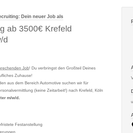
cruiting: Dein neuer Job als
ng ab 3500€ Krefeld
w/d
sprechenden Job
! Du verbringst den Großteil Deines
rufliches Zuhause!
V
nden aus dem Bereich Automotive suchen wir für
Personalvermittlung (keine Zeitarbeit!) nach Krefeld, Köln
ter m/w/d.
u
fristete Festanstellung
gerungen