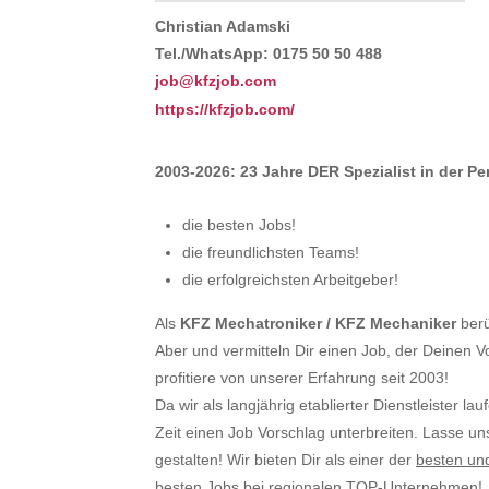
Christian Adamski
Tel./WhatsApp: 0175 50 50 488
job@kfzjob.com
https://kfzjob.com/
2003-2026: 23 Jahre DER Spezialist in der P
die besten Jobs!
die freundlichsten Teams!
die erfolgreichsten Arbeitgeber!
Als
KFZ Mechatroniker / KFZ Mechaniker
berü
Aber und vermitteln Dir einen Job, der Deinen V
profitiere von unserer Erfahrung seit 2003!
Da wir als langjährig etablierter Dienstleister la
Zeit einen Job Vorschlag unterbreiten. Lasse u
gestalten! Wir bieten Dir als einer der
besten un
besten Jobs bei regionalen TOP-Unternehmen!