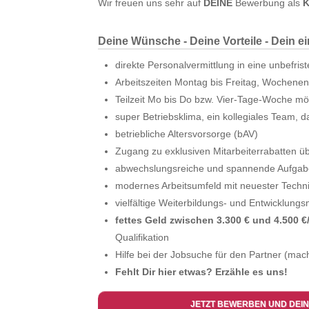
Wir freuen uns sehr auf
DEINE
Bewerbung als
K
Deine Wünsche - Deine Vorteile - Dein e
direkte Personalvermittlung in eine unbefris
Arbeitszeiten Montag bis Freitag, Wochenend
Teilzeit Mo bis Do bzw. Vier-Tage-Woche mö
super Betriebsklima, ein kollegiales Team, da
betriebliche Altersvorsorge (bAV)
Zugang zu exklusiven Mitarbeiterrabatten ü
abwechslungsreiche und spannende Aufga
modernes Arbeitsumfeld mit neuester Techn
vielfältige Weiterbildungs- und Entwicklungs
fettes Geld zwischen 3.300 € und 4.500 €/
Qualifikation
Hilfe bei der Jobsuche für den Partner (mach
Fehlt Dir hier etwas? Erzähle es uns!
JETZT BEWERBEN UND DEIN