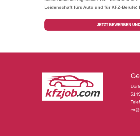
Leidenschaft fürs Auto und für KFZ-Berufe: 
JETZT BEWERBEN UN
Ges
Dorf
5149
Tele
ca@k