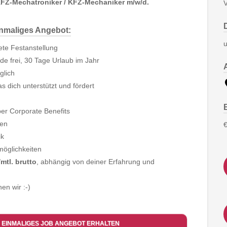
FZ-Mechatroniker / KFZ-Mechaniker m/w/d.
V
inmaliges Angebot:
u
tete Festanstellung
e frei, 30 Tage Urlaub im Jahr
glich
s dich unterstützt und fördert
ber Corporate Benefits
ben
€
ik
möglichkeiten
mtl. brutto
, abhängig von deiner Erfahrung und
en wir :-)
 EINMALIGES JOB ANGEBOT ERHALTEN