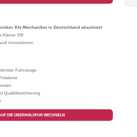
oniker, Kfz-Mechaniker in Deutschland absolviert
s Klasse 3/B
und Innovationen
edenster Fahrzeuge
 Probleme
nenten
d Qualitätssicherung
n
AUF DIE ÜBERHOLSPUR WECHSELN